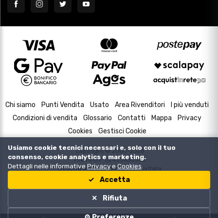
Chi siamo
Punti Vendita
Usato
Area Rivenditori
I più venduti
Condizioni di vendita
Glossario
Contatti
Mappa
Privacy
Cookies
Gestisci Cookie
Usiamo cookie tecnici necessari e, solo con il tuo
Copyright © 2000-2026
consenso, cookie analytics e marketing.
P.IVA e C.F. 02433630502
Dettagli nelle informative
Privacy
e
Cookies
.
Housing and Web Design by
DevItalia
Accetta
Rifiuta
⚙️ Preferenze