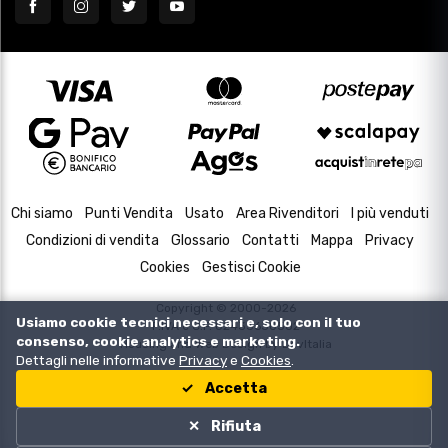
Chi siamo
Punti Vendita
Usato
Area Rivenditori
I più venduti
Condizioni di vendita
Glossario
Contatti
Mappa
Privacy
Cookies
Gestisci Cookie
Copyright © 2000-2026
Usiamo cookie tecnici necessari e, solo con il tuo
P.IVA e C.F. 02433630502
consenso, cookie analytics e marketing.
Housing and Web Design by
DevItalia
Dettagli nelle informative
Privacy
e
Cookies
.
Accetta
Rifiuta