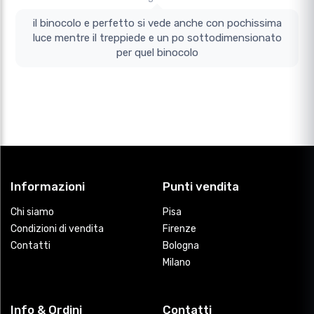
il binocolo e perfetto si vede anche con pochissima
luce mentre il treppiede e un po sottodimensionato
per quel binocolo
Informazioni
Punti vendita
Chi siamo
Pisa
Condizioni di vendita
Firenze
Contatti
Bologna
Milano
Info & Ordini
Contatti