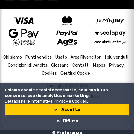
Chi siamo
Punti Vendita
Usato
Area Rivenditori
I più venduti
Condizioni di vendita
Glossario
Contatti
Mappa
Privacy
Cookies
Gestisci Cookie
Copyright © 2000-2026
Usiamo cookie tecnici necessari e, solo con il tuo
P.IVA e C.F. 02433630502
consenso, cookie analytics e marketing.
Housing and Web Design by
DevItalia
Dettagli nelle informative
Privacy
e
Cookies
.
Accetta
Rifiuta
⚙️ Preferenze