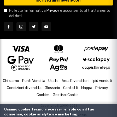
Iscriviti alla newsletter
Ho letto l'informativa
Privacy
e acconsento al trattamento
dei dati.
Chi siamo
Punti Vendita
Usato
Area Rivenditori
I più venduti
Condizioni di vendita
Glossario
Contatti
Mappa
Privacy
Cookies
Gestisci Cookie
Copyright © 2000-2026
Usiamo cookie tecnici necessari e, solo con il tuo
P.IVA e C.F. 02433630502
consenso, cookie analytics e marketing.
Housing and Web Design by
DevItalia