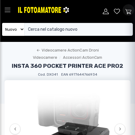
←
Videocamere ActionCam Droni
Videocamere
Accessori ActionCam
INSTA 360 POCKET PRINTER ACE PRO2
Cod. DX041
EAN 6977644766934
‹
›