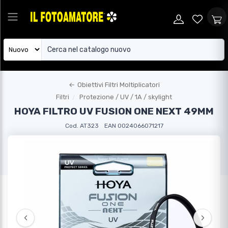
←
Obiettivi Filtri Moltiplicatori
Filtri
Protezione / UV / 1A / skylight
HOYA FILTRO UV FUSION ONE NEXT 49MM
Cod. AT323
EAN 0024066071217
‹
›