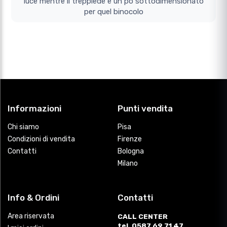
luce mentre il treppiede e un po sottodimensionato
per quel binocolo
Informazioni
Punti vendita
Chi siamo
Pisa
Condizioni di vendita
Firenze
Contatti
Bologna
Milano
Info & Ordini
Contatti
Area riservata
CALL CENTER
tel. 0587 69 71 47