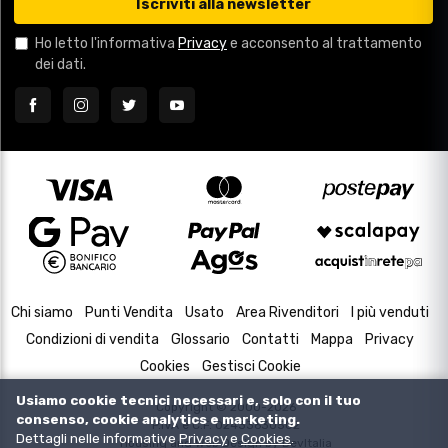
Iscriviti alla newsletter
Ho letto l'informativa
Privacy
e acconsento al trattamento
dei dati.
Chi siamo
Punti Vendita
Usato
Area Rivenditori
I più venduti
Condizioni di vendita
Glossario
Contatti
Mappa
Privacy
Cookies
Gestisci Cookie
Usiamo cookie tecnici necessari e, solo con il tuo
Copyright © 2000-2026
consenso, cookie analytics e marketing.
P.IVA e C.F. 02433630502
Dettagli nelle informative
Privacy
e
Cookies
.
Housing and Web Design by
DevItalia