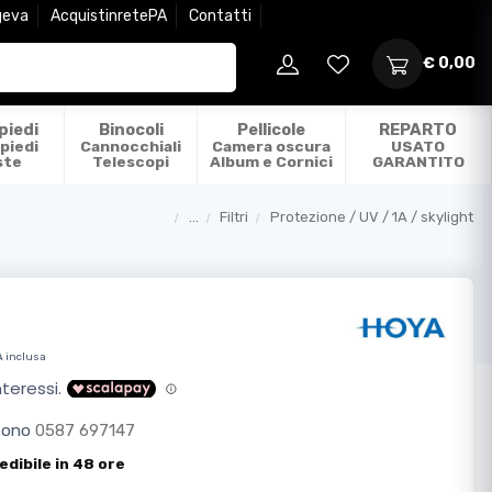
geva
AcquistinretePA
Contatti
€ 0,00
piedi
Binocoli
Pellicole
REPARTO
piedi
Cannocchiali
Camera oscura
USATO
ste
Telescopi
Album e Cornici
GARANTITO
...
Filtri
Protezione / UV / 1A / skylight
Categorie
A inclusa
efono
0587 697147
edibile in 48 ore