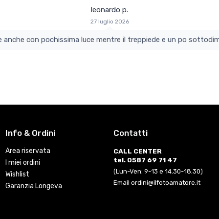
leonardo p.
27 luglio 2026
colo e perfetto si vede anche con pochissima luce mentre il treppiede e un po s
Info & Ordini
Contatti
Area riservata
CALL CENTER
tel. 0587 69 71 47
I miei ordini
(Lun-Ven: 9-13 e 14.30-18.30)
Wishlist
Email ordini@ilfotoamatore.it
Garanzia Longeva