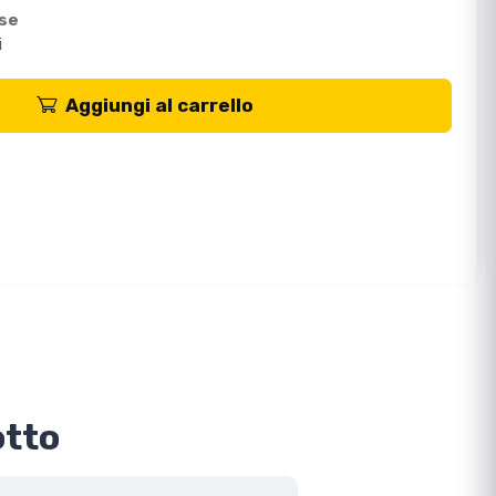
ese
i
Aggiungi al carrello
otto