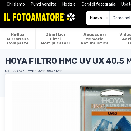
Chi siamo
Punti Vendita
Notizie
Corsi di fotografia
Usat
Reflex
Obiettivi
Accessori
Vide
Mirrorless
Filtri
Memorie
Act
Compatte
Moltiplicatori
Naturalistica
D
HOYA FILTRO HMC UV UX 40,5 
Cod. AR703
EAN 0024066051240