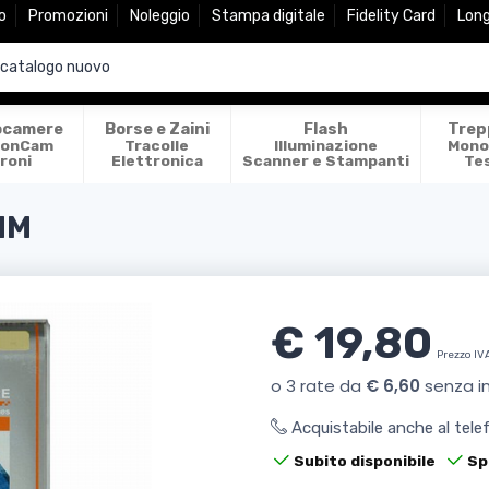
o
Promozioni
Noleggio
Stampa digitale
Fidelity Card
Lon
ocamere
Borse e Zaini
Flash
Trep
ionCam
Tracolle
Illuminazione
Mono
roni
Elettronica
Scanner e Stampanti
Te
MM
€ 19,80
Prezzo IV
Acquistabile anche al tel
Subito disponibile
Sp