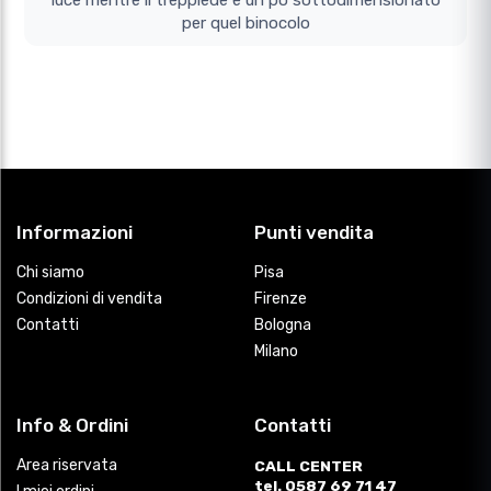
luce mentre il treppiede e un po sottodimensionato
per quel binocolo
Informazioni
Punti vendita
Chi siamo
Pisa
Condizioni di vendita
Firenze
Contatti
Bologna
Milano
Info & Ordini
Contatti
Area riservata
CALL CENTER
tel. 0587 69 71 47