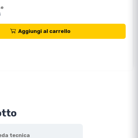
se
i
Aggiungi al carrello
otto
eda tecnica