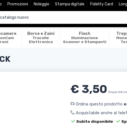
o
Promozioni
Noleggio
Stampa digitale
Fidelity Card
Lon
ocamere
Borse e Zaini
Flash
Trep
ionCam
Tracolle
Illuminazione
Mono
roni
Elettronica
Scanner e Stampanti
Te
OCK
€ 3,50
Prezzo IVA in
Ordina questo prodotto
e
Acquistabile anche al tel
Subito disponibile
Sp