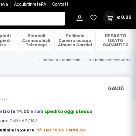
geva
AcquistinretePA
Contatti
€ 0,00
piedi
Binocoli
Pellicole
REPARTO
piedi
Cannocchiali
Camera oscura
USATO
ste
Telescopi
Album e Cornici
GARANTITO
...
Borse Custodie Zaini
Custodie per compatte
Categorie
GAUDì
clusa
ntro le 14.00
e sarà
spedito oggi stesso
efono
0587 697147
edibile in 24 ore
TNT 12:00 EXPRESS