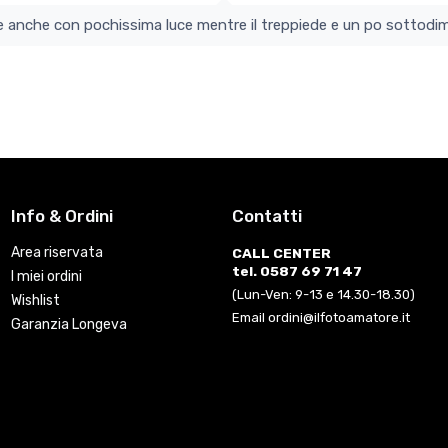
colo e perfetto si vede anche con pochissima luce mentre il treppiede e un po s
Info & Ordini
Contatti
Area riservata
CALL CENTER
tel. 0587 69 71 47
I miei ordini
(Lun-Ven: 9-13 e 14.30-18.30)
Wishlist
Email ordini@ilfotoamatore.it
Garanzia Longeva