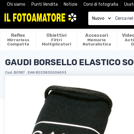
Chi siamo
Punti Vendita
Notizie
Corsi di fotografia
Usat
Reflex
Obiettivi
Accessori
Vide
Mirrorless
Filtri
Memorie
Act
Compatte
Moltiplicatori
Naturalistica
D
GAUDI BORSELLO ELASTICO S
Cod. BG187
EAN 8033830006593