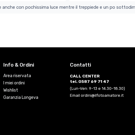
colo e perfetto si vede anche con pochissima luce mentre il treppiede e un po s
Info & Ordini
Contatti
Area riservata
CALL CENTER
tel. 0587 69 71 47
I miei ordini
(Lun-Ven: 9-13 e 14.30-18.30)
Wishlist
Email ordini@ilfotoamatore.it
Garanzia Longeva