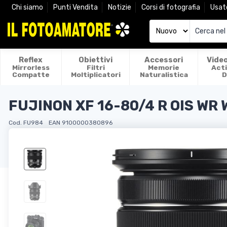
Chi siamo
Punti Vendita
Notizie
Corsi di fotografia
Usat
Reflex
Obiettivi
Accessori
Vide
Mirrorless
Filtri
Memorie
Act
Compatte
Moltiplicatori
Naturalistica
D
FUJINON XF 16-80/4 R OIS WR 
Cod. FU984
EAN 9100000380896