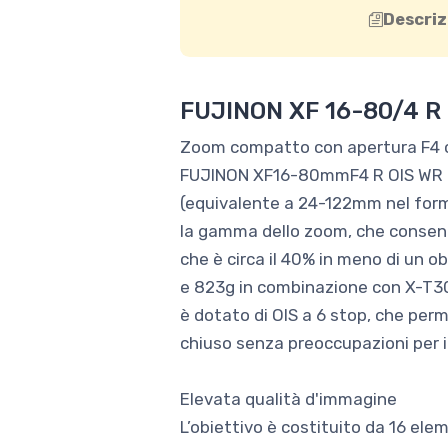
Descriz
FUJINON XF 16-80/4 R 
Zoom compatto con apertura F4 c
FUJINON XF16-80mmF4 R OIS WR ha
(equivalente a 24-122mm nel form
la gamma dello zoom, che consent
che è circa il 40% in meno di un o
e 823g in combinazione con X-T30
è dotato di OIS a 6 stop, che per
chiuso senza preoccupazioni per 
Elevata qualità d'immagine
L’obiettivo è costituito da 16 elem