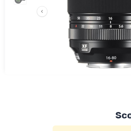
‹
Sco