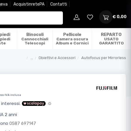
geva
AcquistinretePA
Contatti
€ 0,00
piedi
Binocoli
Pellicole
REPARTO
piedi
Cannocchiali
Camera oscura
USATO
ste
Telescopi
Album e Cornici
GARANTITO
...
Obiettivi e Accessori
Autofocus per Mirrorless
Categorie
zzo IVA inclusa
A 2 anni
efono
0587 697147