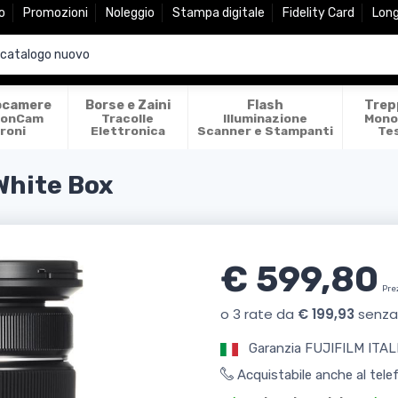
o
Promozioni
Noleggio
Stampa digitale
Fidelity Card
Lon
ocamere
Borse e Zaini
Flash
Trep
ionCam
Tracolle
Illuminazione
Mono
roni
Elettronica
Scanner e Stampanti
Te
White Box
€ 599,80
Pre
Garanzia FUJIFILM ITALI
Acquistabile anche al tel