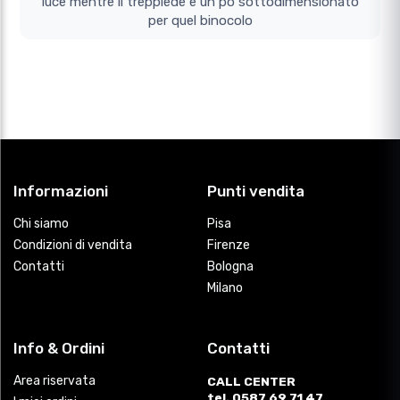
luce mentre il treppiede e un po sottodimensionato
per quel binocolo
Informazioni
Punti vendita
Chi siamo
Pisa
Condizioni di vendita
Firenze
Contatti
Bologna
Milano
Info & Ordini
Contatti
Area riservata
CALL CENTER
tel. 0587 69 71 47