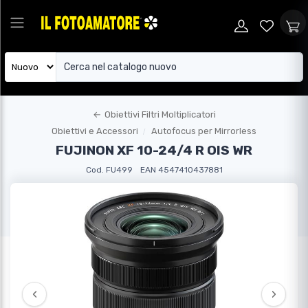
←
Obiettivi Filtri Moltiplicatori
Obiettivi e Accessori
Autofocus per Mirrorless
FUJINON XF 10-24/4 R OIS WR
Cod. FU499
EAN 4547410437881
‹
›