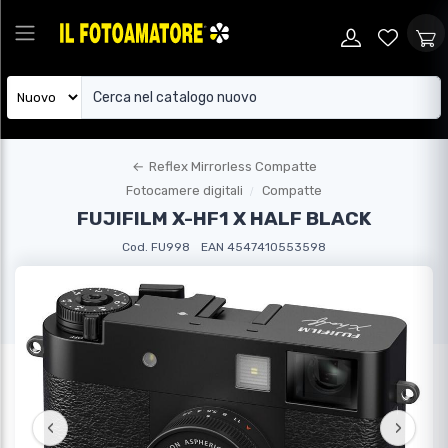
←
Reflex Mirrorless Compatte
Fotocamere digitali
Compatte
FUJIFILM X-HF1 X HALF BLACK
Cod. FU998
EAN 4547410553598
‹
›