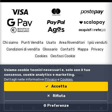
Chi siamo
Punti Vendita
Usato
Area Rivenditori
I più venduti
Condizioni di vendita
Glossario
Contatti
Mappa
Privacy
Cookies
Gestisci Cookie
Copyright © 2000-2026
Usiamo cookie tecnici necessari e, solo con il tuo
P.IVA e C.F. 02433630502
consenso, cookie analytics e marketing.
Housing and Web Design by
DevItalia
Dettagli nelle informative
Privacy
e
Cookies
.
Accetta
Rifiuta
⚙️ Preferenze