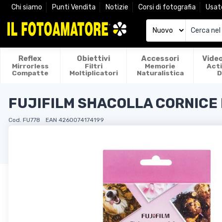
Chi siamo
Punti Vendita
Notizie
Corsi di fotografia
Usat
Reflex
Obiettivi
Accessori
Vide
Mirrorless
Filtri
Memorie
Act
Compatte
Moltiplicatori
Naturalistica
D
FUJIFILM SHACOLLA CORNICE 
Cod. FU778
EAN 4260074174199