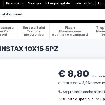
o
Promozioni
Noleggio
Stampa digitale
Fidelity Card
Lon
ocamere
Borse e Zaini
Flash
Trep
ionCam
Tracolle
Illuminazione
Mono
roni
Elettronica
Scanner e Stampanti
Te
INSTAX 10X15 5PZ
€ 8,80
Prezzo IVA i
Acquistabile anche al tel
Subito disponibile
Sp