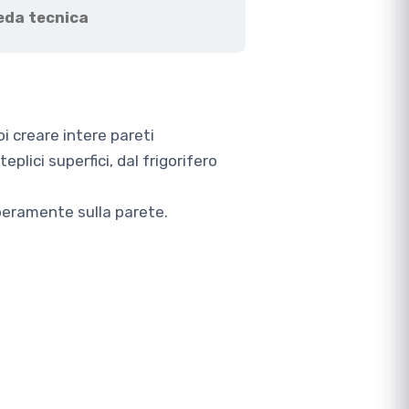
eda tecnica
oi creare intere pareti
lici superfici, dal frigorifero
iberamente sulla parete.