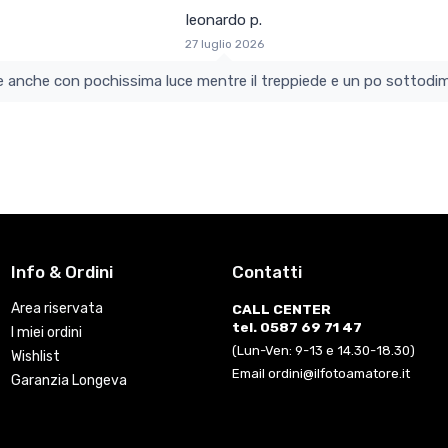
leonardo p.
27 luglio 2026
colo e perfetto si vede anche con pochissima luce mentre il treppiede e un po s
Info & Ordini
Contatti
Area riservata
CALL CENTER
tel. 0587 69 71 47
I miei ordini
(Lun-Ven: 9-13 e 14.30-18.30)
Wishlist
Email ordini@ilfotoamatore.it
Garanzia Longeva