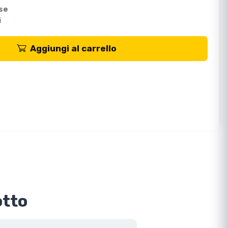
ese
i
Aggiungi al carrello
otto