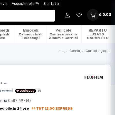
geva
AcquistinretePA
Contatti
€ 0,00
piedi
Binocoli
Pellicole
REPARTO
piedi
Cannocchiali
Camera oscura
USATO
ste
Telescopi
Album e Cornici
GARANTITO
...
Cornici
Cornici a giorno
Categorie
nclusa
efono
0587 697147
edibile in 24 ore
TNT 12:00 EXPRESS