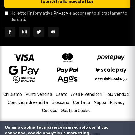
Iscriviti alla newsletter
Ho letto l'informativa
Privacy
e acconsento al trattamento
dei dati.
Chi siamo
Punti Vendita
Usato
Area Rivenditori
I più venduti
Condizioni di vendita
Glossario
Contatti
Mappa
Privacy
Cookies
Gestisci Cookie
Copyright © 2000-2026
Usiamo cookie tecnici necessari e, solo con il tuo
P.IVA e C.F. 02433630502
consenso, cookie analytics e marketing.
Housing and Web Design by
DevItalia