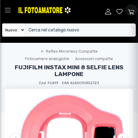
←
Reflex Mirrorless Compatte
Fotocamere analogiche
Accessori compatte
FUJIFILM INSTAX MINI 8 SELFIE LENS
LAMPONE
Cod. FU619
EAN 4260010852723