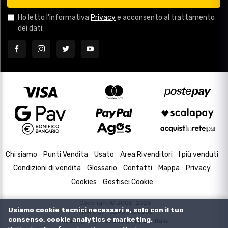
Ho letto l'informativa
Privacy
e acconsento al trattamento
dei dati.
Chi siamo
Punti Vendita
Usato
Area Rivenditori
I più venduti
Condizioni di vendita
Glossario
Contatti
Mappa
Privacy
Cookies
Gestisci Cookie
Copyright © 2000-2026
Usiamo cookie tecnici necessari e, solo con il tuo
P.IVA e C.F. 02433630502
consenso, cookie analytics e marketing.
Housing and Web Design by
DevItalia