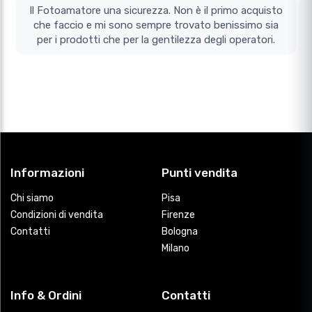
Il Fotoamatore una sicurezza. Non è il primo acquisto
che faccio e mi sono sempre trovato benissimo sia
per i prodotti che per la gentilezza degli operatori.
Informazioni
Punti vendita
Chi siamo
Pisa
Condizioni di vendita
Firenze
Contatti
Bologna
Milano
Info & Ordini
Contatti