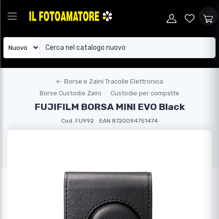
←
Borse e Zaini Tracolle Elettronica
Borse Custodie Zaini
Custodie per compatte
FUJIFILM BORSA MINI EVO Black
Cod. FU992
EAN 8720094751474