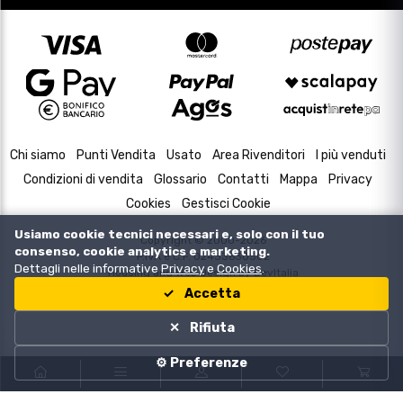
Chi siamo
Punti Vendita
Usato
Area Rivenditori
I più venduti
Condizioni di vendita
Glossario
Contatti
Mappa
Privacy
Cookies
Gestisci Cookie
Usiamo cookie tecnici necessari e, solo con il tuo
Copyright © 2000-2026
consenso, cookie analytics e marketing.
P.IVA e C.F. 02433630502
Dettagli nelle informative
Privacy
e
Cookies
.
Housing and Web Design by
DevItalia
Accetta
Rifiuta
⚙️ Preferenze