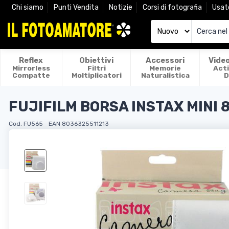
Chi siamo
Punti Vendita
Notizie
Corsi di fotografia
Usat
Reflex
Obiettivi
Accessori
Vide
Mirrorless
Filtri
Memorie
Act
Compatte
Moltiplicatori
Naturalistica
D
FUJIFILM BORSA INSTAX MINI 
Cod. FU565
EAN 8036325511213