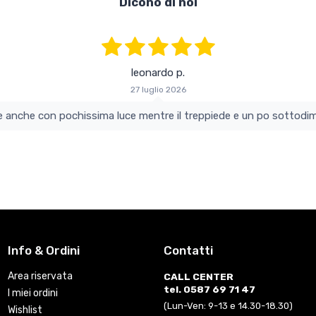
Dicono di noi
leonardo p.
27 luglio 2026
colo e perfetto si vede anche con pochissima luce mentre il treppiede e un po s
Info & Ordini
Contatti
Area riservata
CALL CENTER
tel. 0587 69 71 47
I miei ordini
(Lun-Ven: 9-13 e 14.30-18.30)
Wishlist