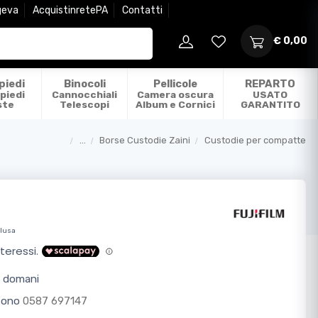
geva
AcquistinretePA
Contatti
€ 0,00
piedi
Binocoli
Pellicole
REPARTO
piedi
Cannocchiali
Camera oscura
USATO
ste
Telescopi
Album e Cornici
GARANTITO
...
Borse Custodie Zaini
Custodie per compatte
Categorie
clusa
o domani
efono
0587 697147