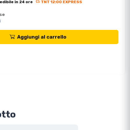
edibile in 24 ore
TNT 12:00 EXPRESS
ese
i
Aggiungi al carrello
otto