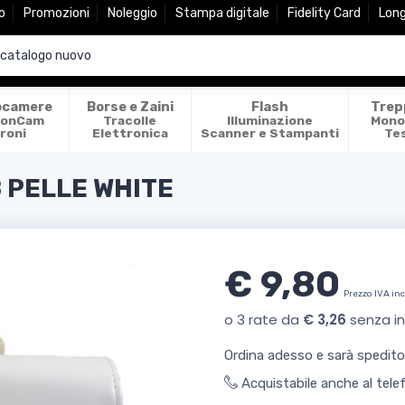
o
Promozioni
Noleggio
Stampa digitale
Fidelity Card
Lon
ocamere
Borse e Zaini
Flash
Trep
ionCam
Tracolle
Illuminazione
Mono
roni
Elettronica
Scanner e Stampanti
Te
8 PELLE WHITE
€ 9,80
Prezzo IVA in
Ordina adesso e sarà spedit
Acquistabile anche al tel