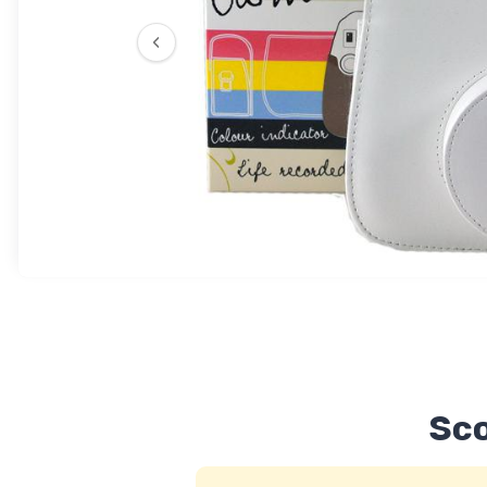
‹
Sco