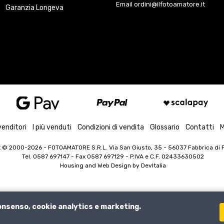
Email ordini@ilfotoamatore.it
Garanzia Longeva
venditori
I più venduti
Condizioni di vendita
Glossario
Contatti
M
t © 2000-2026
- FOTOAMATORE S.R.L. Via San Giusto, 35 - 56037 Fabbrica di Pe
Tel. 0587 697147 - Fax 0587 697129 -
P.IVA e C.F. 02433630502
Housing and Web Design by
DevItalia
consenso, cookie analytics e marketing.