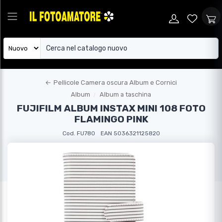
←
Pellicole Camera oscura Album e Cornici
Album
Album a taschina
FUJIFILM ALBUM INSTAX MINI 108 FOTO
FLAMINGO PINK
Cod. FU780
EAN 5036321125820