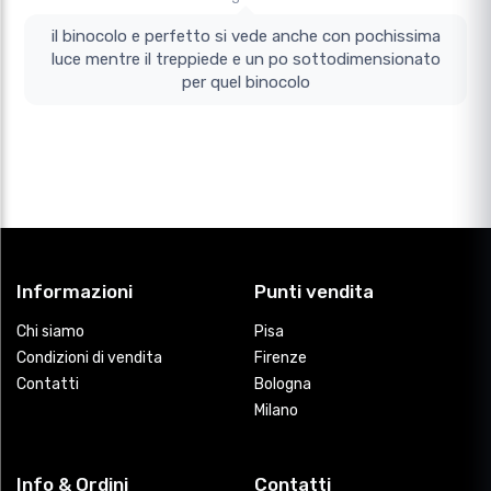
il binocolo e perfetto si vede anche con pochissima
luce mentre il treppiede e un po sottodimensionato
per quel binocolo
Informazioni
Punti vendita
Chi siamo
Pisa
Condizioni di vendita
Firenze
Contatti
Bologna
Milano
Info & Ordini
Contatti