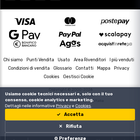
Chi siamo
Punti Vendita
Usato
Area Rivenditori
I più venduti
Condizioni di vendita
Glossario
Contatti
Mappa
Privacy
Cookies
Gestisci Cookie
Copyright © 2000-2026
Usiamo cookie tecnici necessari e, solo con il tuo
P.IVA e C.F. 02433630502
consenso, cookie analytics e marketing.
Housing and Web Design by
DevItalia
Dettagli nelle informative
Privacy
e
Cookies
.
Accetta
Rifiuta
⚙️ Preferenze