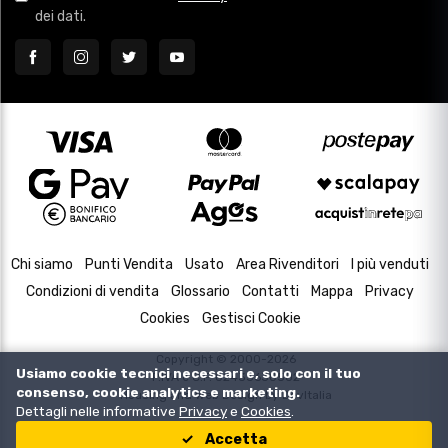
dei dati.
Chi siamo
Punti Vendita
Usato
Area Rivenditori
I più venduti
Condizioni di vendita
Glossario
Contatti
Mappa
Privacy
Cookies
Gestisci Cookie
Copyright © 2000-2026
Usiamo cookie tecnici necessari e, solo con il tuo
P.IVA e C.F. 02433630502
consenso, cookie analytics e marketing.
Housing and Web Design by
DevItalia
Dettagli nelle informative
Privacy
e
Cookies
.
Accetta