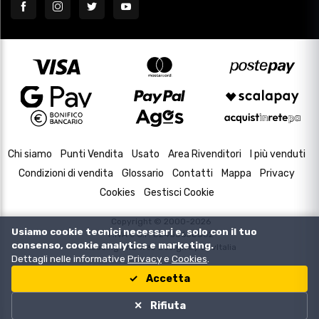
Chi siamo
Punti Vendita
Usato
Area Rivenditori
I più venduti
Condizioni di vendita
Glossario
Contatti
Mappa
Privacy
Cookies
Gestisci Cookie
Copyright © 2000-2026
Usiamo cookie tecnici necessari e, solo con il tuo
P.IVA e C.F. 02433630502
consenso, cookie analytics e marketing.
Housing and Web Design by
DevItalia
Dettagli nelle informative
Privacy
e
Cookies
.
Accetta
Rifiuta