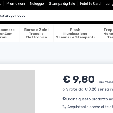
o
Promozioni
Noleggio
Stampa digitale
Fidelity Card
Lon
ocamere
Borse e Zaini
Flash
Trep
ionCam
Tracolle
Illuminazione
Mono
roni
Elettronica
Scanner e Stampanti
Te
€ 9,80
Prezzo IVA in
Ordina questo prodotto ade
Acquistabile anche al tel