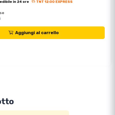
edibile in 24 ore
TNT 12:00 EXPRESS
ese
i
Aggiungi al carrello
otto