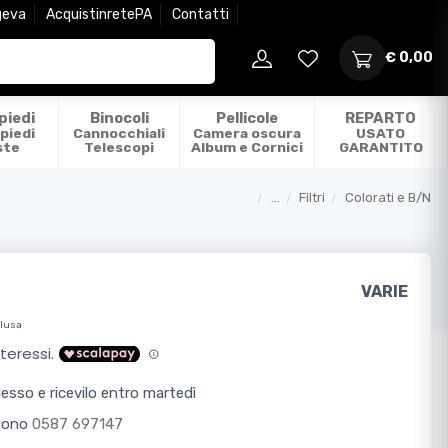
geva
AcquistinretePA
Contatti
€ 0,00
piedi
Binocoli
Pellicole
REPARTO
piedi
Cannocchiali
Camera oscura
USATO
ste
Telescopi
Album e Cornici
GARANTITO
...
Filtri
Colorati e B/N
Categorie
VARIE
clusa
sso e ricevilo entro martedì
efono
0587 697147