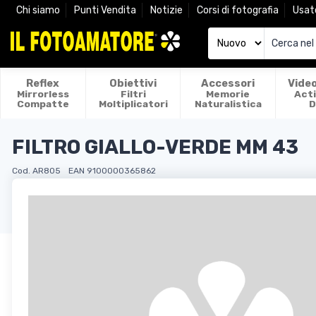
Chi siamo
Punti Vendita
Notizie
Corsi di fotografia
Usat
Reflex
Obiettivi
Accessori
Vide
Mirrorless
Filtri
Memorie
Act
Compatte
Moltiplicatori
Naturalistica
D
FILTRO GIALLO-VERDE MM 43
Cod. AR805
EAN 9100000365862