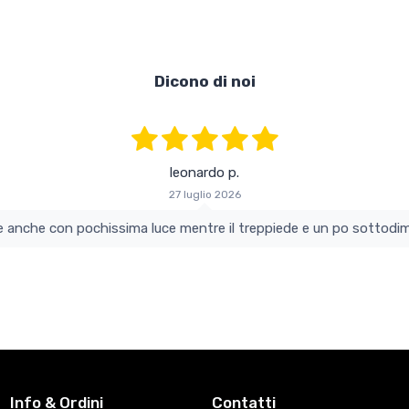
Dicono di noi
leonardo p.
27 luglio 2026
colo e perfetto si vede anche con pochissima luce mentre il treppiede e un po s
Info & Ordini
Contatti