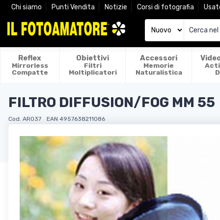
Chi siamo
Punti Vendita
Notizie
Corsi di fotografia
Usat
Reflex
Obiettivi
Accessori
Vide
Mirrorless
Filtri
Memorie
Act
Compatte
Moltiplicatori
Naturalistica
D
FILTRO DIFFUSION/FOG MM 55
Cod. AR037
EAN 4957638211086