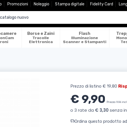
o
Promozioni
Noleggio
Stampa digitale
Fidelity Card
Lon
ocamere
Borse e Zaini
Flash
Trep
ionCam
Tracolle
Illuminazione
Mono
roni
Elettronica
Scanner e Stampanti
Te
Prezzo di listino
€ 19,80
Ris
€ 9,90
Prezzo IVA inc
Ordina questo prodotto ade