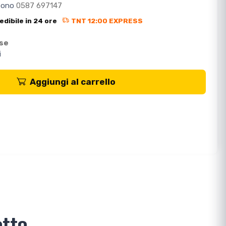
efono
0587 697147
edibile in 24 ore
TNT 12:00 EXPRESS
ese
i
Aggiungi al carrello
otto