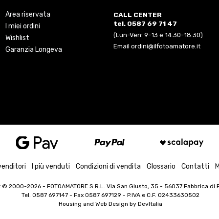
Area riservata
CALL CENTER
tel. 0587 69 71 47
I miei ordini
(Lun-Ven: 9-13 e 14.30-18.30)
Wishlist
Email ordini@ilfotoamatore.it
Garanzia Longeva
venditori
I più venduti
Condizioni di vendita
Glossario
Contatti
M
t © 2000-2026
- FOTOAMATORE S.R.L. Via San Giusto, 35 - 56037 Fabbrica di Pe
Tel. 0587 697147 - Fax 0587 697129 -
P.IVA e C.F. 02433630502
Housing and Web Design by
DevItalia