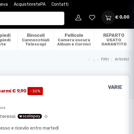
geva
AcquistinretePA
Contatti
€ 0,00
piedi
Binocoli
Pellicole
REPARTO
piedi
Cannocchiali
Camera oscura
USATO
ste
Telescopi
Album e Cornici
GARANTITO
...
Filtri
Artistici
Categorie
VARIE
parmi € 9,90
- 50%
lusa
sso e ricevilo entro martedì