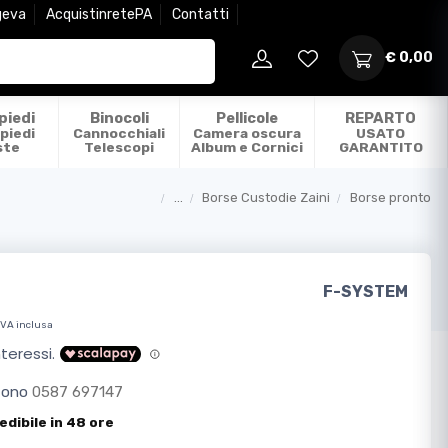
geva
AcquistinretePA
Contatti
€ 0,00
piedi
Binocoli
Pellicole
REPARTO
piedi
Cannocchiali
Camera oscura
USATO
ste
Telescopi
Album e Cornici
GARANTITO
...
Borse Custodie Zaini
Borse pronto
Categorie
F-SYSTEM
IVA inclusa
efono
0587 697147
edibile in 48 ore