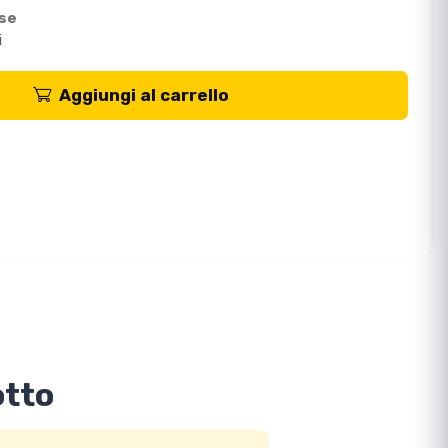
ese
i
Aggiungi al carrello
otto