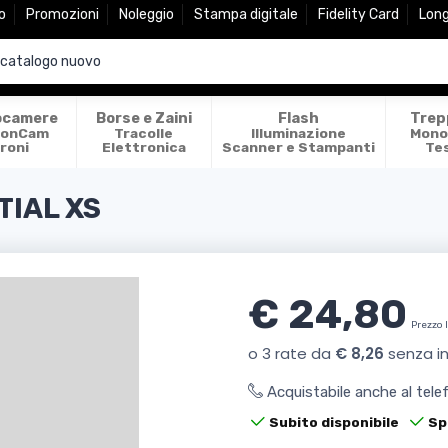
o
Promozioni
Noleggio
Stampa digitale
Fidelity Card
Lon
ocamere
Borse e Zaini
Flash
Trep
ionCam
Tracolle
Illuminazione
Mono
roni
Elettronica
Scanner e Stampanti
Te
TIAL XS
€ 24,80
Prezzo 
Acquistabile anche al tel
Subito disponibile
Sp