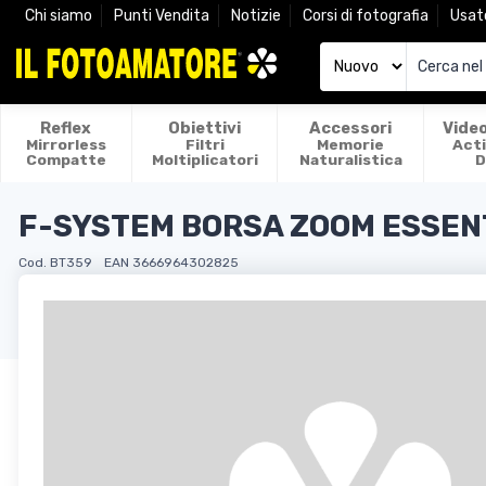
Chi siamo
Punti Vendita
Notizie
Corsi di fotografia
Usat
Reflex
Obiettivi
Accessori
Vide
Mirrorless
Filtri
Memorie
Act
Compatte
Moltiplicatori
Naturalistica
D
F-SYSTEM BORSA ZOOM ESSEN
Cod. BT359
EAN 3666964302825