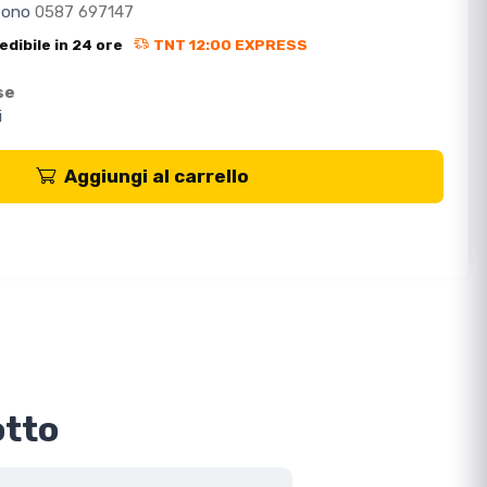
efono
0587 697147
edibile in 24 ore
TNT 12:00 EXPRESS
se
i
Aggiungi al carrello
otto