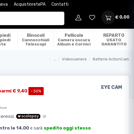
geva
AcquistinretePA
Contatti
€ 0,00
piedi
Binocoli
Pellicole
REPARTO
piedi
Cannocchiali
Camera oscura
USATO
ste
Telescopi
Album e Cornici
GARANTITO
...
Videocamere
Batterie ActionCam
Categorie
EYE CAM
parmi € 9,40
- 50%
clusa
ntro le 14.00
e sarà
spedito oggi stesso