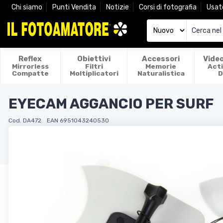
Chi siamo
Punti Vendita
Notizie
Corsi di fotografia
Usat
Reflex
Obiettivi
Accessori
Vide
Mirrorless
Filtri
Memorie
Act
Compatte
Moltiplicatori
Naturalistica
D
EYECAM AGGANCIO PER SURF
Cod. DA472
EAN 6951043240530