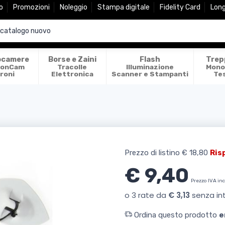
o
Promozioni
Noleggio
Stampa digitale
Fidelity Card
Lon
ocamere
Borse e Zaini
Flash
Trep
ionCam
Tracolle
Illuminazione
Mono
roni
Elettronica
Scanner e Stampanti
Te
Prezzo di listino
€ 18,80
Ris
€ 9,40
Prezzo IVA in
Ordina questo prodotto
e