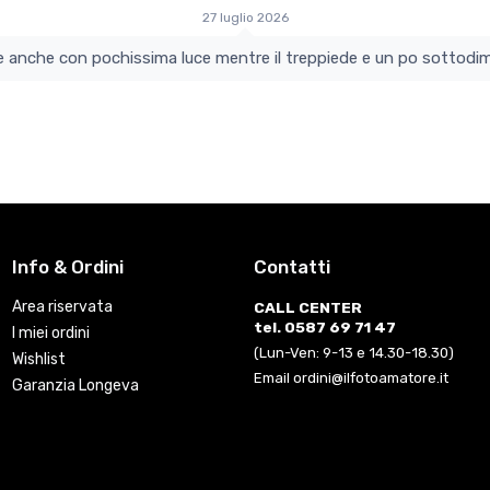
27 luglio 2026
colo e perfetto si vede anche con pochissima luce mentre il treppiede e un po s
Info & Ordini
Contatti
Area riservata
CALL CENTER
tel. 0587 69 71 47
I miei ordini
(Lun-Ven: 9-13 e 14.30-18.30)
Wishlist
Email ordini@ilfotoamatore.it
Garanzia Longeva