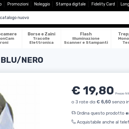
o
Promozioni
Noleggio
Stampa digitale
Fidelity Card
Lon
ocamere
Borse e Zaini
Flash
Trep
ionCam
Tracolle
Illuminazione
Mono
roni
Elettronica
Scanner e Stampanti
Te
-BLU/NERO
€ 19,80
Prezzo IV
Ordina questo prodotto
e
Acquistabile anche al tel