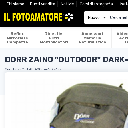
Chi siamo
Punti Vendita
Notizie
Corsi di fotografia
Usat
Reflex
Obiettivi
Accessori
Vide
Mirrorless
Filtri
Memorie
Act
Compatte
Moltiplicatori
Naturalistica
D
DORR ZAINO "OUTDOOR" DARK
Cod. BO799
EAN 4000461027697