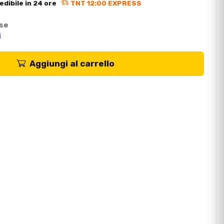
edibile in 24 ore
TNT 12:00 EXPRESS
ese
i
Aggiungi al carrello