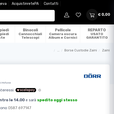
geva
AcquistinretePA
Contatti
€ 0,00
piedi
Binocoli
Pellicole
REPARTO
piedi
Cannocchiali
Camera oscura
USATO
ste
Telescopi
Album e Cornici
GARANTITO
...
Borse Custodie Zaini
Zaini
Categorie
A inclusa
ntro le 14.00
e sarà
spedito oggi stesso
efono
0587 697147