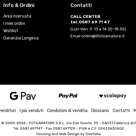
Info & Ordini
Contatti
Area riservata
CALL CENTER
tel. 0587 69 71 47
I miei ordini
(Lun-Ven: 9-13 e 14.30-18.30)
Wishlist
Email ordini@ilfotoamatore.it
Garanzia Longeva
venditori
I più venduti
Condizioni di vendita
Glossario
Contatti
M
t © 2000-2026
- FOTOAMATORE S.R.L. Via San Giusto, 35 - 56037 Fabbrica di Pe
Tel. 0587 697147 - Fax 0587 697129 -
P.IVA e C.F. 02433630502
Housing and Web Design by
DevItalia