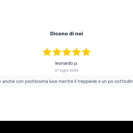
Dicono di noi
leonardo p.
27 luglio 2026
colo e perfetto si vede anche con pochissima luce mentre il treppiede e un po s