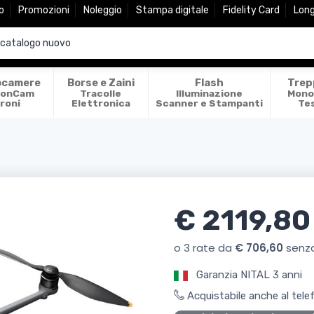
o
Promozioni
Noleggio
Stampa digitale
Fidelity Card
Lon
ocamere
Borse e Zaini
Flash
Trep
ionCam
Tracolle
Illuminazione
Mono
roni
Elettronica
Scanner e Stampanti
Te
€ 2119,80
Garanzia NITAL 3 anni
Acquistabile anche al tel