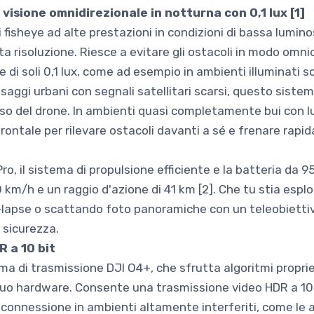
a visione omnidirezionale in notturna con 0,1 lux [1]
i fisheye ad alte prestazioni in condizioni di bassa lumino
risoluzione. Riesce a evitare gli ostacoli in modo omnidi
e di soli 0,1 lux, come ad esempio in ambienti illuminati so
ggi urbani con segnali satellitari scarsi, questo sistema
o del drone. In ambienti quasi completamente bui con lum
rontale per rilevare ostacoli davanti a sé e frenare rapid
ro, il sistema di propulsione efficiente e la batteria da 9
 km/h e un raggio d'azione di 41 km [2]. Che tu stia espl
lapse o scattando foto panoramiche con un teleobiettivo
 sicurezza.
 a 10 bit
ema di trasmissione DJI O4+, che sfrutta algoritmi propri
 suo hardware. Consente una trasmissione video HDR a 10 
isconnessione in ambienti altamente interferiti, come le ar