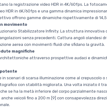
ano la registrazione video HDR in 4K/60fps. La fotocame
eo HDR in 6K/60fps e una gamma dinamica impressionant
ettivo offrono gamme dinamiche rispettivamente di 14,5 
 in movimento
voluzionario Stabilizzatore Infinity. La struttura innovativ
 angolazioni senza precedenti. Cattura angoli olandesi 
ione aerea con movimenti fluidi che sfidano la gravità.
vedute magnifiche
chitettoniche attraverso prospettive audaci e dinamiche
 potente
in scenari di scarsa illuminazione come al crepuscolo o sot
rafico con stabilità migliorata. Una volta iniziato il t
che se ha la metà inferiore del corpo parzialmente nasc
a anche veicoli fino a 200 m [9] con consapevolezza dire
onale.