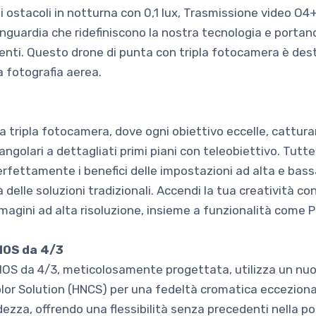
 ostacoli in notturna con 0,1 lux, Trasmissione video O4+
anguardia che ridefiniscono la nostra tecnologia e portano
edenti. Questo drone di punta con tripla fotocamera è des
la fotografia aerea.
 tripla fotocamera, dove ogni obiettivo eccelle, cattur
golari a dettagliati primi piani con teleobiettivo. Tutt
rfettamente i benefici delle impostazioni ad alta e bass
à delle soluzioni tradizionali. Accendi la tua creatività co
ini ad alta risoluzione, insieme a funzionalità come Pa
MOS da 4/3
OS da 4/3, meticolosamente progettata, utilizza un nu
olor Solution (HNCS) per una fedeltà cromatica eccezion
idezza, offrendo una flessibilità senza precedenti nella p