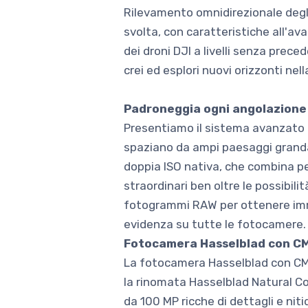
Rilevamento omnidirezionale degli
svolta, con caratteristiche all'av
dei droni DJI a livelli senza prec
crei ed esplori nuovi orizzonti nel
Padroneggia ogni angolazione
Presentiamo il sistema avanzato a
spaziano da ampi paesaggi grandan
doppia ISO nativa, che combina pe
straordinari ben oltre le possibilit
fotogrammi RAW per ottenere immag
evidenza su tutte le fotocamere.
Fotocamera Hasselblad con C
La fotocamera Hasselblad con CM
la rinomata Hasselblad Natural C
da 100 MP ricche di dettagli e nit