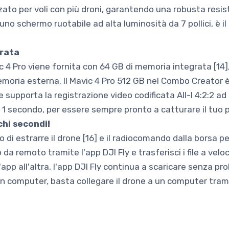
ato per voli con più droni, garantendo una robusta resis
uno schermo ruotabile ad alta luminosità da 7 pollici, è i
grata
 4 Pro viene fornita con 64 GB di memoria integrata [14], 
moria esterna. Il Mavic 4 Pro 512 GB nel Combo Creator 
e supporta la registrazione video codificata All-I 4:2:2 ad 
a 1 secondo, per essere sempre pronto a catturare il tuo
chi secondi!
di estrarre il drone [16] e il radiocomando dalla borsa per 
a remoto tramite l'app DJI Fly e trasferisci i file a veloc
app all'altra, l'app DJI Fly continua a scaricare senza pr
u un computer, basta collegare il drone a un computer tra