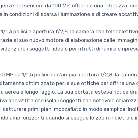
genze del sensore da 100 MP, offrendo una nitidezza incre
e in condizioni di scarsa illuminazione e di creare accattiva
1/1,3 pollici e apertura f/2,8, la camera con teleobietti
grazie al suo nuovo motore di elaborazione delle immagin
denziare i soggetti, ideale per ritratti dinamici e ripres
0 MP da 1/1,5 pollici e un'ampia apertura f/2,8, la camer
sitamente ottimizzato per le sue ottiche per offrire una 
fia aerea a lungo raggio. La sua portata estesa riduce dr
va appiattita che isola i soggetti con notevole chiarez
 catturare primi piani mozzafiato in modo semplice. Inolt
ando ampi orizzonti quando si esegue lo zoom indietro e i