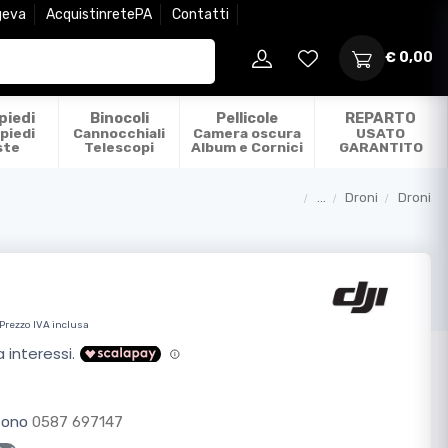
geva
AcquistinretePA
Contatti
€ 0,00
piedi
Binocoli
Pellicole
REPARTO
piedi
Cannocchiali
Camera oscura
USATO
ste
Telescopi
Album e Cornici
GARANTITO
...
Droni
Droni
Categorie
Prezzo IVA inclusa
efono
0587 697147