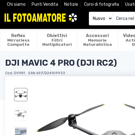
Chi siamo
Punti Vendita
Notizie
Corsi di fotografia
Usat
Reflex
Obiettivi
Accessori
Vide
Mirrorless
Filtri
Memorie
Act
Compatte
Moltiplicatori
Naturalistica
D
DJI MAVIC 4 PRO (DJI RC2)
Cod. DV981
EAN 6937224109933