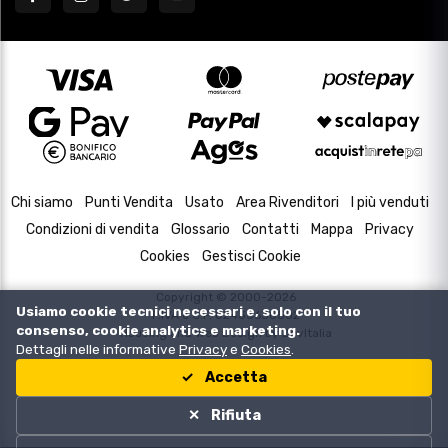
Chi siamo
Punti Vendita
Usato
Area Rivenditori
I più venduti
Condizioni di vendita
Glossario
Contatti
Mappa
Privacy
Cookies
Gestisci Cookie
Copyright © 2000-2026
Usiamo cookie tecnici necessari e, solo con il tuo
P.IVA e C.F. 02433630502
consenso, cookie analytics e marketing.
Housing and Web Design by
DevItalia
Dettagli nelle informative
Privacy
e
Cookies
.
Accetta
Rifiuta