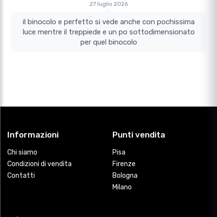
27 luglio 2026
il binocolo e perfetto si vede anche con pochissima
luce mentre il treppiede e un po sottodimensionato
per quel binocolo
Informazioni
Punti vendita
Chi siamo
Pisa
Condizioni di vendita
Firenze
Contatti
Bologna
Milano