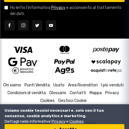
Ho letto l'informativa
Privacy
e acconsento al trattamento
dei dati.
Chi siamo
Punti Vendita
Usato
Area Rivenditori
I più venduti
Condizioni di vendita
Glossario
Contatti
Mappa
Privacy
Cookies
Gestisci Cookie
Usiamo cookie tecnici necessari e, solo con il tuo
Copyright © 2000-2026
consenso, cookie analytics e marketing.
P.IVA e C.F. 02433630502
Dettagli nelle informative
Privacy
e
Cookies
.
Housing and Web Design by
DevItalia