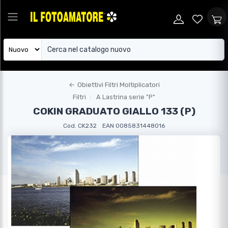
←
Obiettivi Filtri Moltiplicatori
Filtri
A Lastrina serie "P"
COKIN GRADUATO GIALLO 133 (P)
Cod. CK232
EAN 0085831448016