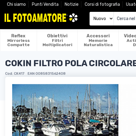
Chi siamo
Punti Vendita
Notizie
Corsi di fotografia
Usat
Reflex
Obiettivi
Accessori
Vide
Mirrorless
Filtri
Memorie
Act
Compatte
Moltiplicatori
Naturalistica
D
COKIN FILTRO POLA CIRCOLAR
Cod. CK417
EAN 0085831562408