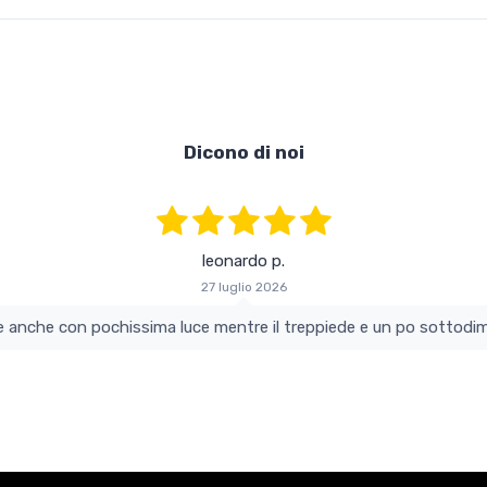
Dicono di noi
leonardo p.
27 luglio 2026
colo e perfetto si vede anche con pochissima luce mentre il treppiede e un po s