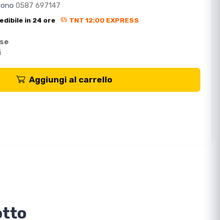
efono
0587 697147
edibile in 24 ore
TNT 12:00 EXPRESS
ese
i
Aggiungi al carrello
otto