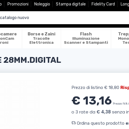
o
Promozioni
Noleggio
Stampa digitale
Fidelity Card
Lon
ocamere
Borse e Zaini
Flash
Trep
ionCam
Tracolle
Illuminazione
Mono
roni
Elettronica
Scanner e Stampanti
Te
E 28MM.DIGITAL
Prezzo di listino
€ 18,80
Ris
€ 13,16
Prezzo IVA 
Ordina questo prodotto
e