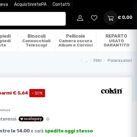
geva
AcquistinretePA
Contatti
€ 0,00
piedi
Binocoli
Pellicole
REPARTO
piedi
Cannocchiali
Camera oscura
USATO
ste
Telescopi
Album e Cornici
GARANTITO
...
Filtri
Polarizzatori
Categorie
parmi € 5,64
- 30%
inclusa
ntro le 14.00
e sarà
spedito oggi stesso