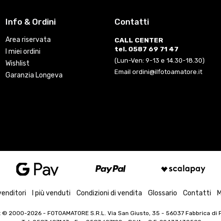
Info & Ordini
Contatti
Area riservata
CALL CENTER
tel. 0587 69 71 47
I miei ordini
(Lun-Ven: 9-13 e 14.30-18.30)
Wishlist
Email ordini@ilfotoamatore.it
Garanzia Longeva
venditori
I più venduti
Condizioni di vendita
Glossario
Contatti
M
t © 2000-2026
- FOTOAMATORE S.R.L. Via San Giusto, 35 - 56037 Fabbrica di Pe