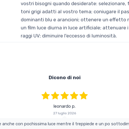
vostri bisogni quando desiderate: selezionare, 
toni grigi adatti al vostro tema; coniugare il p
dominanti blu e arancioni; ottenere un effetto n
un film luce diurna in luce artificiale; attenuare
raggi UV; diminuire l'eccesso di luminosità.
Dicono di noi
leonardo p.
27 luglio 2026
colo e perfetto si vede anche con pochissima luce mentre il treppiede e un po s