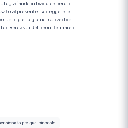
fotografando in bianco e nero, i
assato al presente; correggere le
otte in pieno giorno: convertire
 i toniverdastri del neon; fermare i
ottodimensionato per quel binocolo