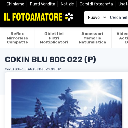
Chi siamo
Punti Vendita
Notizie
Corsi di fotografia
Usat
Reflex
Obiettivi
Accessori
Vide
Mirrorless
Filtri
Memorie
Act
Compatte
Moltiplicatori
Naturalistica
D
COKIN BLU 80C 022 (P)
Cod. CK167
EAN 0085831270082