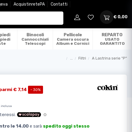
geva
AcquistinretePA
Contatti
€ 0,00
piedi
Binocoli
Pellicole
REPARTO
piedi
Cannocchiali
Camera oscura
USATO
ste
Telescopi
Album e Cornici
GARANTITO
...
Filtri
A Lastrina serie "P"
Categorie
parmi € 7,14
- 30%
 inclusa
ntro le 14.00
e sarà
spedito oggi stesso