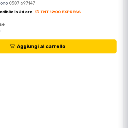
efono
0587 697147
edibile in 24 ore
TNT 12:00 EXPRESS
ese
i
Aggiungi al carrello