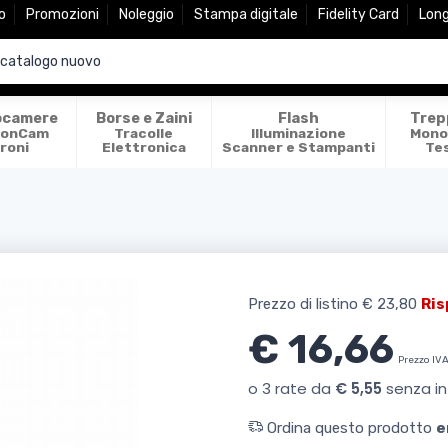
o
Promozioni
Noleggio
Stampa digitale
Fidelity Card
Lon
ocamere
Borse e Zaini
Flash
Trep
ionCam
Tracolle
Illuminazione
Mono
roni
Elettronica
Scanner e Stampanti
Te
Prezzo di listino
€ 23,80
Ris
€ 16,66
Prezzo IVA
Ordina questo prodotto
e