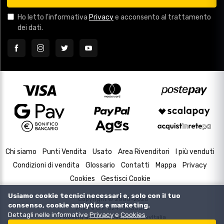
Ho letto l'informativa
Privacy
e acconsento al trattamento
dei dati.
Chi siamo
Punti Vendita
Usato
Area Rivenditori
I più venduti
Condizioni di vendita
Glossario
Contatti
Mappa
Privacy
Cookies
Gestisci Cookie
Usiamo cookie tecnici necessari e, solo con il tuo
Copyright © 2000-2026
consenso, cookie analytics e marketing.
P.IVA e C.F. 02433630502
Dettagli nelle informative
Privacy
e
Cookies
.
Housing and Web Design by
DevItalia