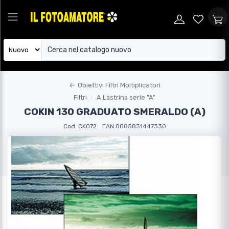
←
Obiettivi Filtri Moltiplicatori
Filtri
A Lastrina serie "A"
COKIN 130 GRADUATO SMERALDO (A)
Cod. CK072
EAN 0085831447330