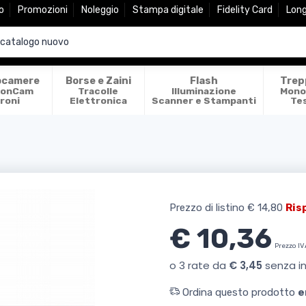
o
Promozioni
Noleggio
Stampa digitale
Fidelity Card
Lon
ocamere
Borse e Zaini
Flash
Trep
ionCam
Tracolle
Illuminazione
Mono
roni
Elettronica
Scanner e Stampanti
Te
Prezzo di listino
€ 14,80
Ris
€ 10,36
Prezzo IV
Ordina questo prodotto
e