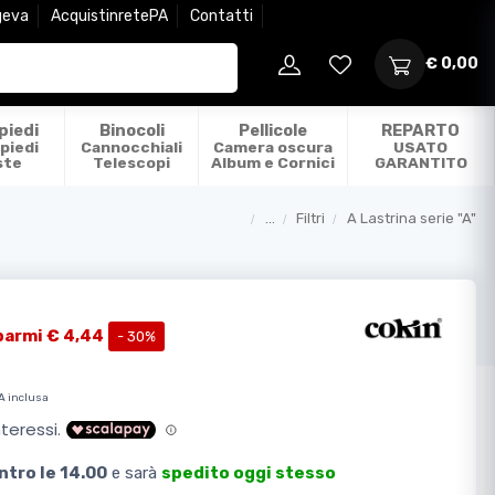
geva
AcquistinretePA
Contatti
€ 0,00
piedi
Binocoli
Pellicole
REPARTO
piedi
Cannocchiali
Camera oscura
USATO
ste
Telescopi
Album e Cornici
GARANTITO
...
Filtri
A Lastrina serie "A"
Categorie
parmi € 4,44
- 30%
A inclusa
ntro le 14.00
e sarà
spedito oggi stesso