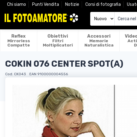
Chi siamo
Punti Vendita
Notizie
Corsi di fotografia
Usat
Reflex
Obiettivi
Accessori
Vide
Mirrorless
Filtri
Memorie
Act
Compatte
Moltiplicatori
Naturalistica
D
COKIN 076 CENTER SPOT(A)
Cod. CK043
EAN 9100000004556