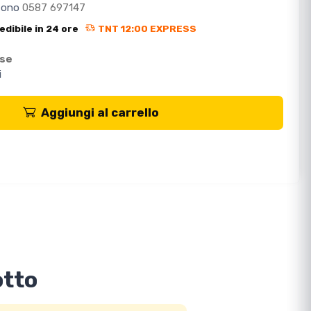
efono
0587 697147
edibile in 24 ore
TNT 12:00 EXPRESS
ese
i
Aggiungi al carrello
otto