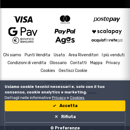
Chi siamo
Punti Vendita
Usato
Area Rivenditori
I più venduti
Condizioni di vendita
Glossario
Contatti
Mappa
Privacy
Cookies
Gestisci Cookie
Copyright © 2000-2026
Usiamo cookie tecnici necessari e, solo con il tuo
P.IVA e C.F. 02433630502
consenso, cookie analytics e marketing.
Housing and Web Design by
DevItalia
Dettagli nelle informative
Privacy
e
Cookies
.
Accetta
Rifiuta
⚙️ Preferenze