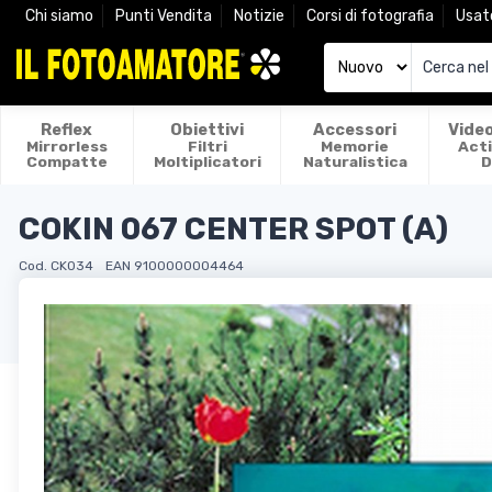
Chi siamo
Punti Vendita
Notizie
Corsi di fotografia
Usat
Reflex
Obiettivi
Accessori
Vide
Mirrorless
Filtri
Memorie
Act
Compatte
Moltiplicatori
Naturalistica
D
COKIN 067 CENTER SPOT (A)
Cod. CK034
EAN 9100000004464