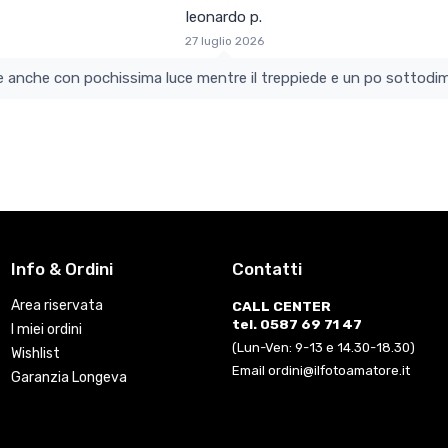
leonardo p.
27 luglio 2026
colo e perfetto si vede anche con pochissima luce mentre il treppiede e un po s
Info & Ordini
Contatti
Area riservata
CALL CENTER
tel. 0587 69 71 47
I miei ordini
(Lun-Ven: 9-13 e 14.30-18.30)
Wishlist
Email ordini@ilfotoamatore.it
Garanzia Longeva