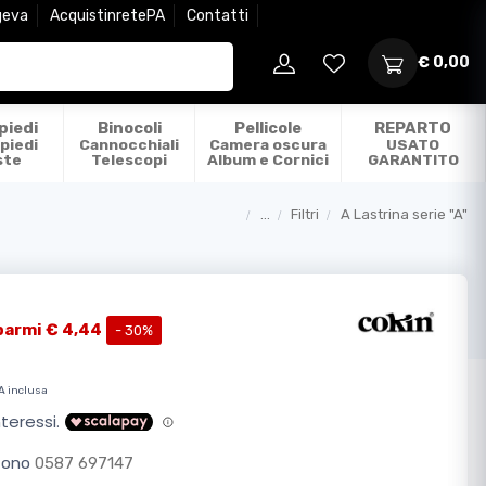
geva
AcquistinretePA
Contatti
€ 0,00
piedi
Binocoli
Pellicole
REPARTO
piedi
Cannocchiali
Camera oscura
USATO
ste
Telescopi
Album e Cornici
GARANTITO
...
Filtri
A Lastrina serie "A"
Categorie
parmi € 4,44
- 30%
A inclusa
efono
0587 697147