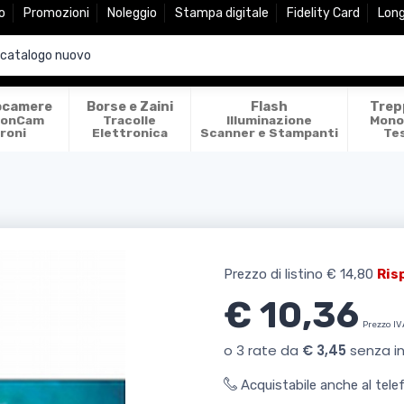
o
Promozioni
Noleggio
Stampa digitale
Fidelity Card
Lon
ocamere
Borse e Zaini
Flash
Trep
ionCam
Tracolle
Illuminazione
Mono
roni
Elettronica
Scanner e Stampanti
Te
Prezzo di listino
€ 14,80
Ris
€ 10,36
Prezzo IV
Acquistabile anche al tel