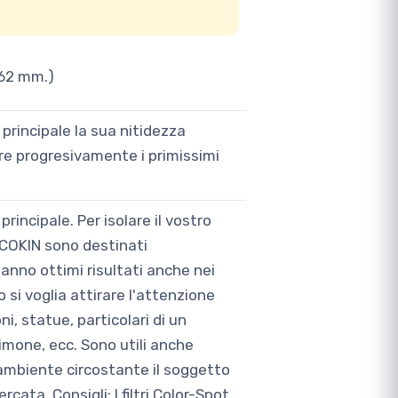
 62 mm.)
 principale la sua nitidezza
re progresivamente i primissimi
incipale. Per isolare il vostro
t COKIN sono destinati
danno ottimi risultati anche nei
 si voglia attirare l'attenzione
ni, statue, particolari di un
timone, ecc. Sono utili anche
l'ambiente circostante il soggetto
cata. Consigli: I filtri Color-Spot