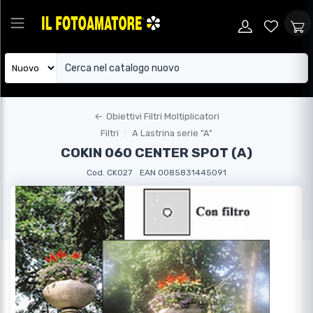
←
Obiettivi Filtri Moltiplicatori
Filtri
A Lastrina serie "A"
COKIN 060 CENTER SPOT (A)
Cod. CK027
EAN 0085831445091