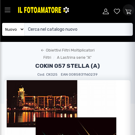
←
Obiettivi Filtri Moltiplicatori
Filtri
A Lastrina serie "A"
COKIN 057 STELLA (A)
Cod. CK025
EAN 0085831160239