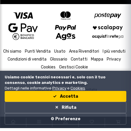
Chi siamo
Punti Vendita
Usato
Area Rivenditori
I più venduti
Condizioni di vendita
Glossario
Contatti
Mappa
Privacy
Cookies
Gestisci Cookie
Usiamo cookie tecnici necessari e, solo con il tuo
Copyright © 2000-2026
consenso, cookie analytics e marketing.
P.IVA e C.F. 02433630502
Dettagli nelle informative
Privacy
e
Cookies
.
Housing and Web Design by
DevItalia
Accetta
Rifiuta
⚙️ Preferenze