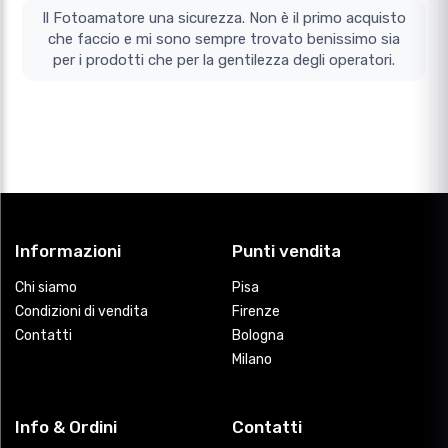
Il Fotoamatore una sicurezza. Non è il primo acquisto
che faccio e mi sono sempre trovato benissimo sia
per i prodotti che per la gentilezza degli operatori.
Informazioni
Punti vendita
Chi siamo
Pisa
Condizioni di vendita
Firenze
Contatti
Bologna
Milano
Info & Ordini
Contatti