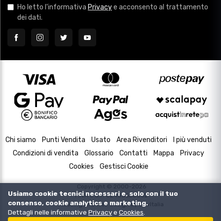
Ho letto l'informativa
Privacy
e acconsento al trattamento
dei dati.
Chi siamo
Punti Vendita
Usato
Area Rivenditori
I più venduti
Condizioni di vendita
Glossario
Contatti
Mappa
Privacy
Cookies
Gestisci Cookie
Copyright © 2000-2026
Usiamo cookie tecnici necessari e, solo con il tuo
P.IVA e C.F. 02433630502
consenso, cookie analytics e marketing.
Housing and Web Design by
DevItalia
Dettagli nelle informative
Privacy
e
Cookies
.