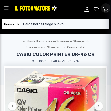
←
Flash Illuminazione Scanner e Stampanti
Scanners and Stampanti
Consumabili
CASIO COLOR PRINTER QR-46 CR
Cod. DG013
EAN 4971850157717
‹
›