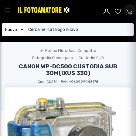
←
Reflex Mirrorless Compatte
Fotografia Subacquea
Custodie SUB
CANON WP-DC500 CUSTODIA SUB
30M(IXUS 330)
Cod. CN251
EAN 4960999048178