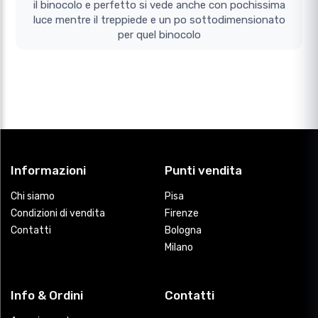
il binocolo e perfetto si vede anche con pochissima
luce mentre il treppiede e un po sottodimensionato
per quel binocolo
Informazioni
Punti vendita
Chi siamo
Pisa
Condizioni di vendita
Firenze
Contatti
Bologna
Milano
Info & Ordini
Contatti