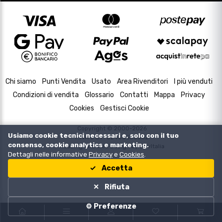
Chi siamo
Punti Vendita
Usato
Area Rivenditori
I più venduti
Condizioni di vendita
Glossario
Contatti
Mappa
Privacy
Cookies
Gestisci Cookie
Copyright © 2000-2026
Usiamo cookie tecnici necessari e, solo con il tuo
P.IVA e C.F. 02433630502
consenso, cookie analytics e marketing.
Housing and Web Design by
DevItalia
Dettagli nelle informative
Privacy
e
Cookies
.
Accetta
Rifiuta
⚙️ Preferenze