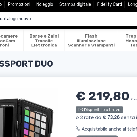
o
Promozioni
Noleggio
Stampa digitale
Fidelity Card
Lon
ocamere
Borse e Zaini
Flash
Trep
ionCam
Tracolle
Illuminazione
Mono
roni
Elettronica
Scanner e Stampanti
Te
ASSPORT DUO
€ 219,80
Prez
Disponibile a breve
Acquistabile anche al tel