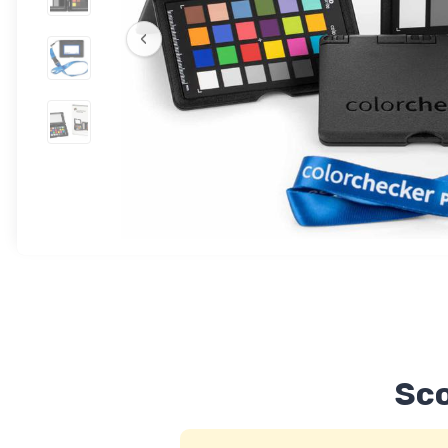
‹
Sco