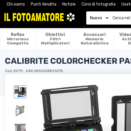
Chi siamo
Punti Vendita
Notizie
Corsi di fotografia
Usat
Reflex
Obiettivi
Accessori
Vide
Mirrorless
Filtri
Memorie
Act
Compatte
Moltiplicatori
Naturalistica
D
CALIBRITE COLORCHECKER P
Cod. DV711
EAN 0850028833278