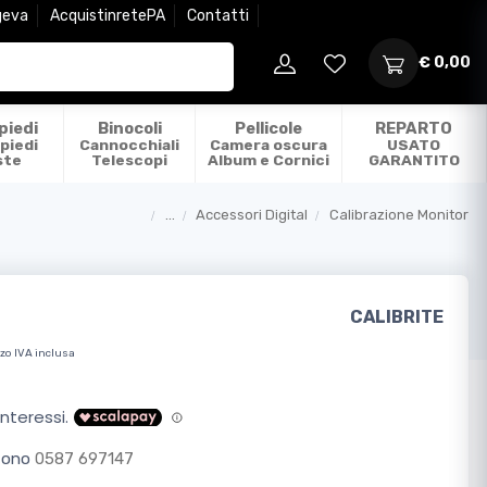
geva
AcquistinretePA
Contatti
€ 0,00
piedi
Binocoli
Pellicole
REPARTO
piedi
Cannocchiali
Camera oscura
USATO
ste
Telescopi
Album e Cornici
GARANTITO
...
Accessori Digital
Calibrazione Monitor
Categorie
CALIBRITE
zo IVA inclusa
efono
0587 697147