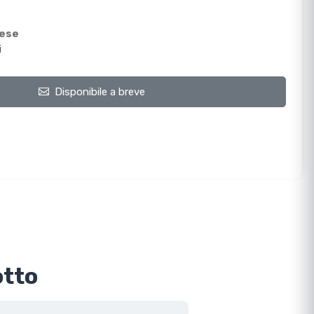
mese
i
Disponibile a breve
otto