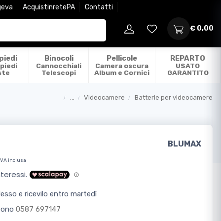
geva
AcquistinretePA
Contatti
€ 0,00
piedi
Binocoli
Pellicole
REPARTO
piedi
Cannocchiali
Camera oscura
USATO
ste
Telescopi
Album e Cornici
GARANTITO
...
Videocamere
Batterie per videocamere
Categorie
BLUMAX
IVA inclusa
sso e ricevilo entro martedì
efono
0587 697147