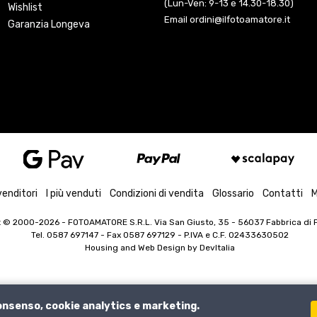
(Lun-Ven: 9-13 e 14.30-18.30)
Wishlist
Email ordini@ilfotoamatore.it
Garanzia Longeva
venditori
I più venduti
Condizioni di vendita
Glossario
Contatti
M
t © 2000-2026
- FOTOAMATORE S.R.L. Via San Giusto, 35 - 56037 Fabbrica di Pe
Tel. 0587 697147 - Fax 0587 697129 -
P.IVA e C.F. 02433630502
Housing and Web Design by
DevItalia
consenso, cookie analytics e marketing.