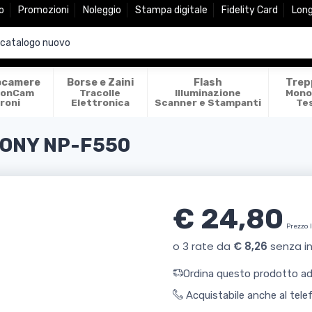
o
Promozioni
Noleggio
Stampa digitale
Fidelity Card
Lon
ocamere
Borse e Zaini
Flash
Trep
ionCam
Tracolle
Illuminazione
Mono
roni
Elettronica
Scanner e Stampanti
Te
ONY NP-F550
€ 24,80
Prezzo 
Ordina questo prodotto ade
Acquistabile anche al tel