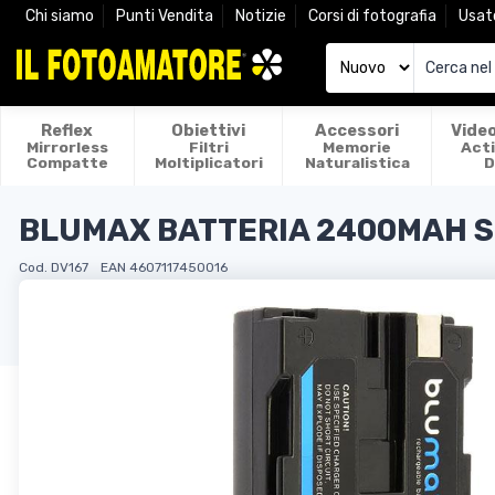
Chi siamo
Punti Vendita
Notizie
Corsi di fotografia
Usat
Reflex
Obiettivi
Accessori
Vide
Mirrorless
Filtri
Memorie
Act
Compatte
Moltiplicatori
Naturalistica
D
BLUMAX BATTERIA 2400MAH S
Cod. DV167
EAN 4607117450016