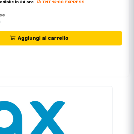
edibile in 24 ore
TNT 12:00 EXPRESS
ese
i
Aggiungi al carrello