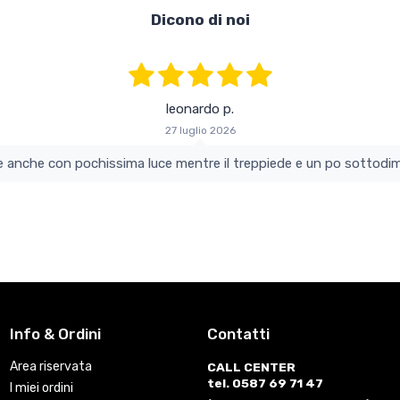
Dicono di noi
leonardo p.
27 luglio 2026
colo e perfetto si vede anche con pochissima luce mentre il treppiede e un po s
Info & Ordini
Contatti
Area riservata
CALL CENTER
tel. 0587 69 71 47
I miei ordini