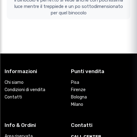
il binocolo e perfetto si vede anche con pochissima
luce mentre il treppiede e un po sottodimensionato
per quel binocolo
Informazioni
Punti vendita
Chi siamo
Pisa
Condizioni di vendita
Firenze
Contatti
Bologna
Milano
Info & Ordini
Contatti
Area riservata
CALL CENTER