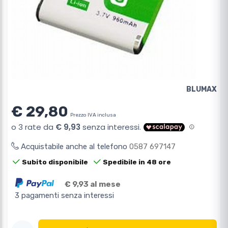
BLUMAX
€ 29,80
Prezzo IVA inclusa
Acquistabile anche al telefono
0587 697147
Subito disponibile
Spedibile in 48 ore
€ 9,93 al mese
3 pagamenti senza interessi