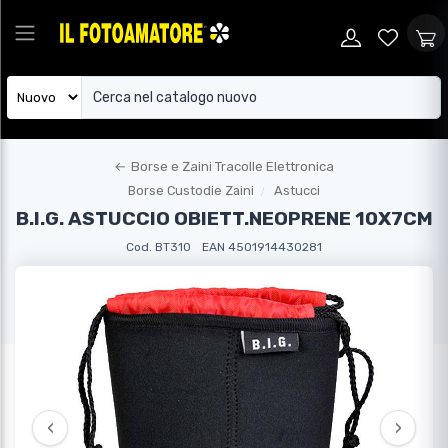
←
Borse e Zaini Tracolle Elettronica
Borse Custodie Zaini
Astucci
B.I.G. ASTUCCIO OBIETT.NEOPRENE 10X7CM
Cod. BT310
EAN 4501914430281
‹
›