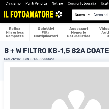
Chi siamo
Punti Vendita
Notizie
Corsi di fotografia
Usat
Reflex
Obiettivi
Accessori
Vide
Mirrorless
Filtri
Memorie
Act
Compatte
Moltiplicatori
Naturalistica
D
B + W FILTRO KB-1,5 82A COA
Cod. AR902
EAN 8010250900020