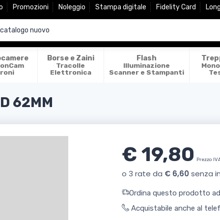
o
Promozioni
Noleggio
Stampa digitale
Fidelity Card
Lon
ocamere
Borse e Zaini
Flash
Trep
ionCam
Tracolle
Illuminazione
Mono
roni
Elettronica
Scanner e Stampanti
Te
TED 62MM
€ 19,80
Prezzo IV
Ordina questo prodotto ade
Acquistabile anche al tel