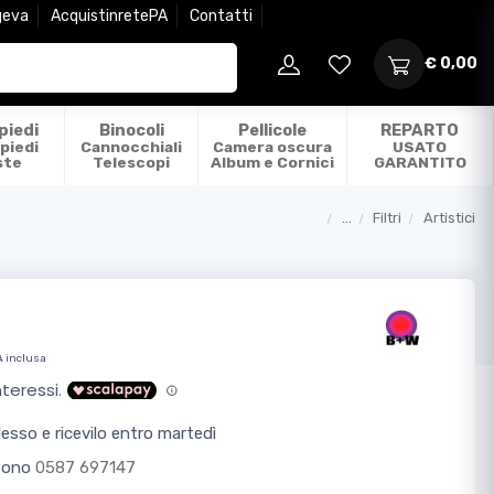
geva
AcquistinretePA
Contatti
€ 0,00
piedi
Binocoli
Pellicole
REPARTO
piedi
Cannocchiali
Camera oscura
USATO
ste
Telescopi
Album e Cornici
GARANTITO
...
Filtri
Artistici
Categorie
A inclusa
sso e ricevilo entro martedì
efono
0587 697147