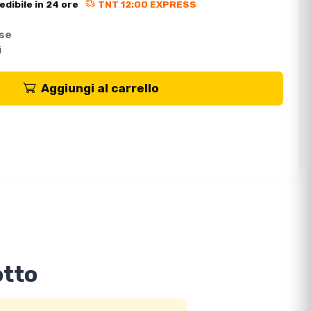
edibile in 24 ore
TNT 12:00 EXPRESS
ese
i
Aggiungi al carrello
otto