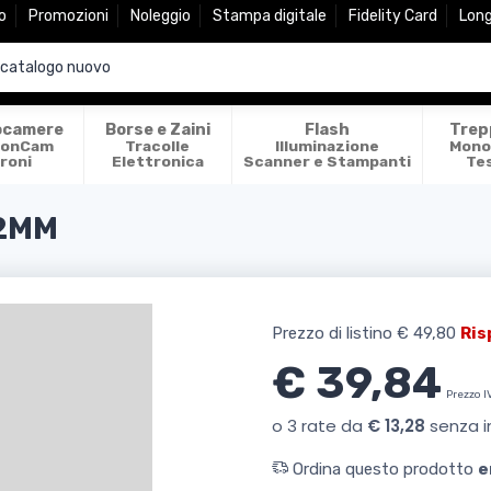
o
Promozioni
Noleggio
Stampa digitale
Fidelity Card
Lon
ocamere
Borse e Zaini
Flash
Trep
ionCam
Tracolle
Illuminazione
Mono
roni
Elettronica
Scanner e Stampanti
Te
72MM
Prezzo di listino
€ 49,80
Ris
€ 39,84
Prezzo I
Ordina questo prodotto
e