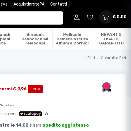
geva
AcquistinretePA
Contatti
€ 0,00
piedi
Binocoli
Pellicole
REPARTO
piedi
Cannocchiali
Camera oscura
USATO
ste
Telescopi
Album e Cornici
GARANTITO
...
Filtri
Colorati e B/N
Categorie
parmi € 9,96
- 20%
VA inclusa
ntro le 14.00
e sarà
spedito oggi stesso