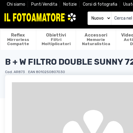
Chi siamo
Punti Vendita
Notizie
Corsi di fotografia
Usat
Reflex
Obiettivi
Accessori
Vide
Mirrorless
Filtri
Memorie
Act
Compatte
Moltiplicatori
Naturalistica
D
B + W FILTRO DOUBLE SUNNY 
Cod. AR873
EAN 8010250807030