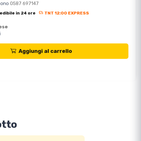
efono
0587 697147
edibile in 24 ore
TNT 12:00 EXPRESS
mese
i
Aggiungi al carrello
otto