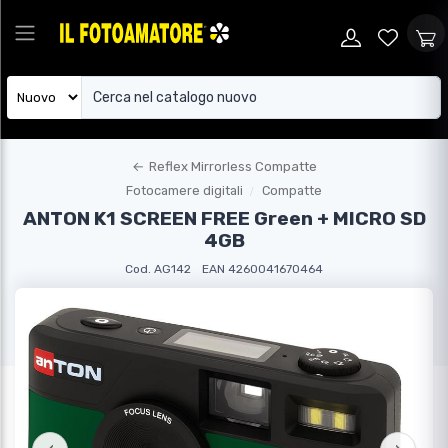
←
Reflex Mirrorless Compatte
Fotocamere digitali
Compatte
ANTON K1 SCREEN FREE Green + MICRO SD
4GB
Cod. AG142
EAN 4260041670464